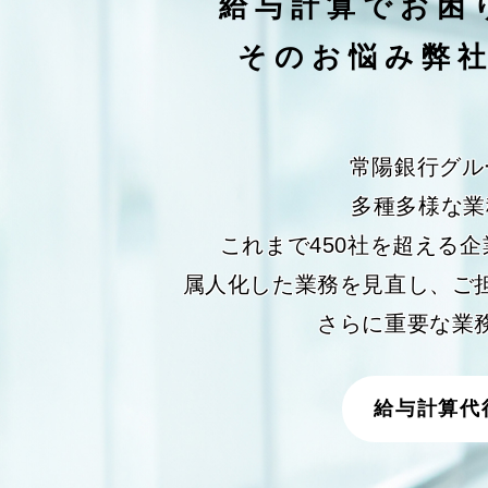
給与計算で
お困
そのお悩み弊
常陽銀行グル
多種多様な業
これまで450社を超える
属人化した業務を見直し、ご
さらに重要な業
給与計算代