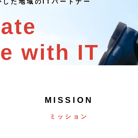
かした
地域のITパートナー
eate
e with IT
ミッション