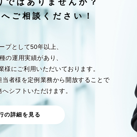
りではありませんか？
社へ
ご相談ください！
ープとして50年以上、
種の運用実績があり、
企業様にご利用いただいております。
担当者様を定例業務から開放することで
務へシフトいただけます。
行の
詳細を見る